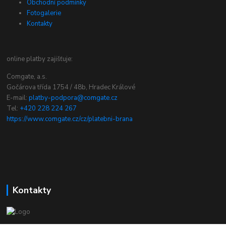
Obchodní podmínky
Fotogalerie
Kontakty
online platby zajišťuje:
Comgate, a.s.
Gočárova třída 1754 / 48b, Hradec Králové
E-mail:
platby-podpora@comgate.cz
Tel:
+420 228 224 267
https://www.comgate.cz/cz/platebni-brana
Kontakty