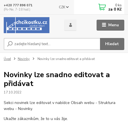
0
ks
+420 777 896 071
CZK
za
0 Kč
(Po-Ne, 7-18 hod.)
Menu
Hledat
Úvod
Novinky
Novinky lze snadno editovat a přidávat
Novinky lze snadno editovat a
přidávat
17.10.2022
Sekci novinek lze editovat v nabídce Obsah webu - Struktura
webu - Novinky.
Ukažte zákazníkům, že to u vás žije.