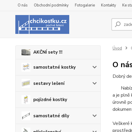
O nás
Obchodní podmínky
Fotogalerie
Kontakty
Ke st
Úvod
AKČNÍ sety !!!
O ná
samostatné kostky
Dobrý de
sestavy lešení
Nabízíme
a je pln
pojízdné kostky
úrovně po
dokumenta
samostatné díly
Veškeré 
prostřed
příslušenství