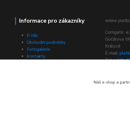
Informace pro zákazníky
online platby
Comgate, a.s
O nás
Gočárova tř
Obchodní podmínky
Králové
Fotogalerie
E-mail:
plat
Kontakty
Tel:
+420 2
https://www
brana
Náš e-shop a partn