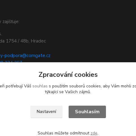
 zajišťuje:
.
ída 1754 / 48b, Hradec
by-podpora@comgate.cz
28 224 267
.comgate.cz/cz/platebni-
Zpracování cookies
eři potřebují Váš
souhlas
s použitím souborů cookies, aby Vám mohli z
týkající se Vašich zájmů.
Souhlasím
Nastavení
Souhlas můžete odmítnout
zde
.