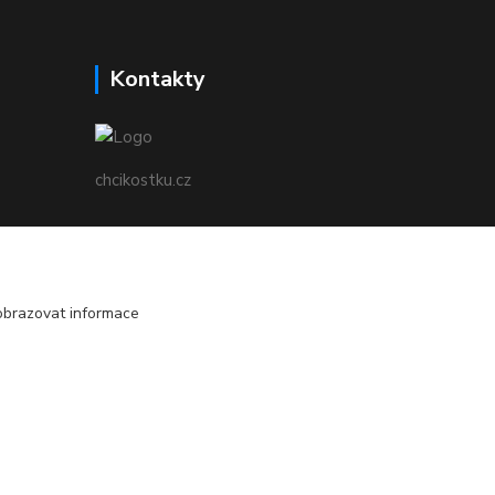
Kontakty
chcikostku.cz
Radek - www.chcikostku.cz
+420 777 896 071
obrazovat informace
info@chcikostku.cz
Vytvořeno na
Eshop-rychle.cz