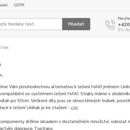
ažení
GDPR
Nevíte
Hledat
+420
(Po-Ne
O nás
s
n,
 Vám plnohodnotnou alternativu k lešení HAKI jménem Unihak 
ě kompatibilní se systémem lešení HAKI. Stojky máme s obdelní
dlah po 50cm. Veškeré díly jsou ze silnostěnných trubek, povrch
ce k lešení Unihak je ke stažení -
zde
.
komponenty držíme skladem v dostatečném množství, odeslat m
nictvím dopravce Toptrans.