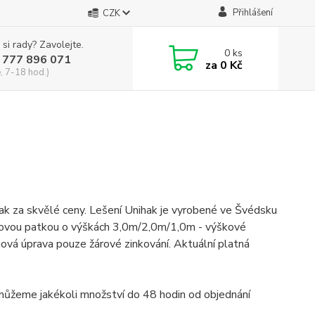
Přihlášení
CZK
 si rady? Zavolejte.
0
ks
 777 896 071
za
0 Kč
, 7-18 hod.)
za skvělé ceny. Lešení Unihak je vyrobené ve Švédsku
kovou patkou o výškách 3,0m/2,0m/1,0m - výškové
ová úprava pouze žárové zinkování. Aktuální platná
ůžeme jakékoli množství do 48 hodin od objednání