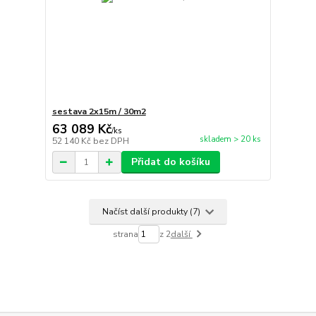
sestava 2x15m / 30m2
63 089 Kč
/
ks
skladem > 20 ks
52 140 Kč
bez DPH
Přidat do košíku
Načíst další produkty (7)
strana
z 2
další