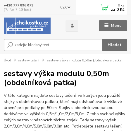
0
ks
+420 777 896 071
CZK
za
0 Kč
(Po-Ne, 7-18 hod.)
Menu
Hledat
Úvod
sestavy lešení
sestavy výška modulu 0,50m (obdelníková patka)
sestavy výška modulu 0,50m
(obdelníková patka)
V této kategorii najdete sestavy lešení, ve kterých jsou použité
stojky s obdelníkovou patkou, které mají odstupňované výškové
úrovně pro podlahy po 50cm. Stojky s obdelníkovou patkou
dodáváme ve výškách 0,5m/1,0m/2,0m/3,0m. Z toho vychází výšky
celých sestav v násobcích těchto stojek. Tedy sestavy výšek
2,0m/3,0m/4,0m/5,0m/6,0m/9,0m atd. Potřebujete sestavu lešení,