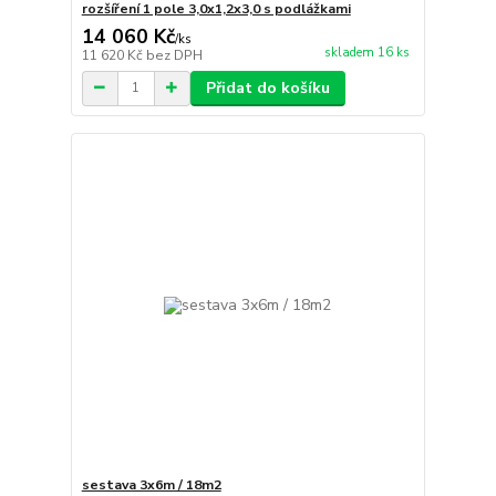
rozšíření 1 pole 3,0x1,2x3,0 s podlážkami
14 060 Kč
/
ks
skladem 16 ks
11 620 Kč
bez DPH
Přidat do košíku
sestava 3x6m / 18m2