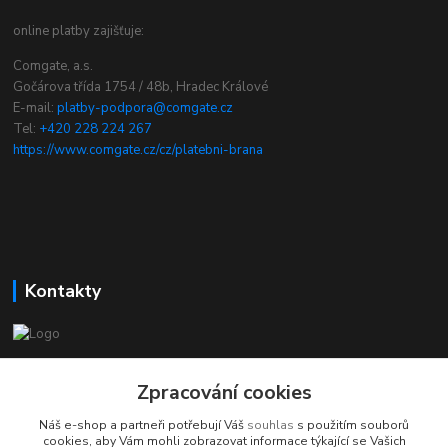
online platby zajišťuje:
Comgate, a.s.
Gočárova třída 1754 / 48b, Hradec Králové
E-mail:
platby-podpora@comgate.cz
Tel:
+420 228 224 267
https://www.comgate.cz/cz/platebni-brana
Kontakty
chcikostku.cz
Zpracování cookies
Radek - www.chcikostku.cz
Náš e-shop a partneři potřebují Váš
souhlas
s použitím souborů
+420 777 896 071
cookies, aby Vám mohli zobrazovat informace týkající se Vašich