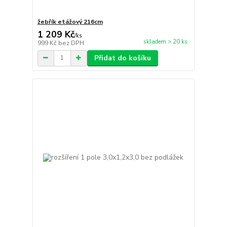
žebřík etážový 216cm
1 209 Kč
/
ks
skladem > 20 ks
999 Kč
bez DPH
Přidat do košíku