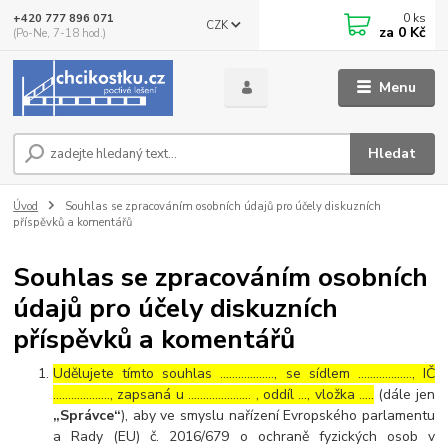
0
ks
+420 777 896 071
CZK
za
0 Kč
(Po-Ne, 7-18 hod.)
Menu
Hledat
Úvod
Souhlas se zpracováním osobních údajů pro účely diskuzních
příspěvků a komentářů
Souhlas se zpracováním osobních
údajů pro účely diskuzních
příspěvků a komentářů
Udělujete tímto souhlas ……………..., se sídlem ………………, IČ
………………., zapsaná u ………………… , oddíl …, vložka …..
(dále jen
„Správce“
), aby ve smyslu nařízení Evropského parlamentu
a Rady (EU) č. 2016/679 o ochraně fyzických osob v