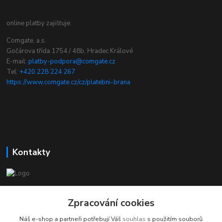
online platby zajišťuje:
Comgate, a.s.
Gočárova třída 1754 / 48b, Hradec Králové
E-mail:
platby-podpora@comgate.cz
Tel:
+420 228 224 267
https://www.comgate.cz/cz/platebni-brana
Kontakty
chcikostku.cz
Zpracování cookies
Radek - www.chcikostku.cz
Náš e-shop a partneři potřebují Váš
souhlas
s použitím souborů