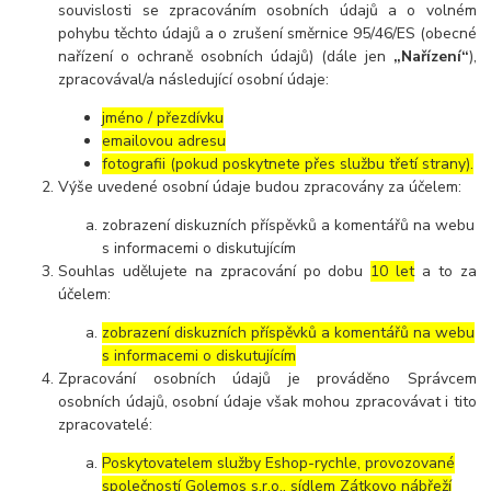
souvislosti se zpracováním osobních údajů a o volném
pohybu těchto údajů a o zrušení směrnice 95/46/ES (obecné
nařízení o ochraně osobních údajů) (dále jen
„Nařízení“
),
zpracovával/a následující osobní údaje:
jméno / přezdívku
emailovou adresu
fotografii (pokud poskytnete přes službu třetí strany).
Výše uvedené osobní údaje budou zpracovány za účelem:
zobrazení diskuzních příspěvků a komentářů na webu
s informacemi o diskutujícím
Souhlas udělujete na zpracování po dobu
10 let
a to za
účelem:
zobrazení diskuzních příspěvků a komentářů na webu
s informacemi o diskutujícím
Zpracování osobních údajů je prováděno Správcem
osobních údajů, osobní údaje však mohou zpracovávat i tito
zpracovatelé:
Poskytovatelem služby Eshop-rychle, provozované
společností Golemos s.r.o., sídlem Zátkovo nábřeží