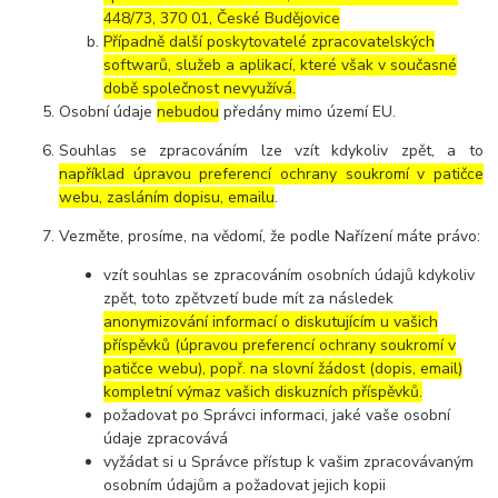
448/73, 370 01, České Budějovice
Případně další poskytovatelé zpracovatelských
softwarů, služeb a aplikací, které však v současné
době společnost nevyužívá.
Osobní údaje
nebudou
předány mimo území EU.
Souhlas se zpracováním lze vzít kdykoliv zpět, a to
například úpravou preferencí ochrany soukromí v patičce
webu, zasláním dopisu, emailu
.
Vezměte, prosíme, na vědomí, že podle Nařízení máte právo:
vzít souhlas se zpracováním osobních údajů kdykoliv
zpět, toto zpětvzetí bude mít za následek
anonymizování informací o diskutujícím u vašich
příspěvků (úpravou preferencí ochrany soukromí v
patičce webu), popř. na slovní žádost (dopis, email)
kompletní výmaz vašich diskuzních příspěvků.
požadovat po Správci informaci, jaké vaše osobní
údaje zpracovává
vyžádat si u Správce přístup k vašim zpracovávaným
osobním údajům a požadovat jejich kopii