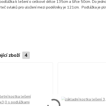
podlážka k lešení o celkové délce 135cm a šířce 50cm. Do jedn
zteč svlaků pro uložení mezi podélníky je 121cm. Podlážka je p
jící zboží
4