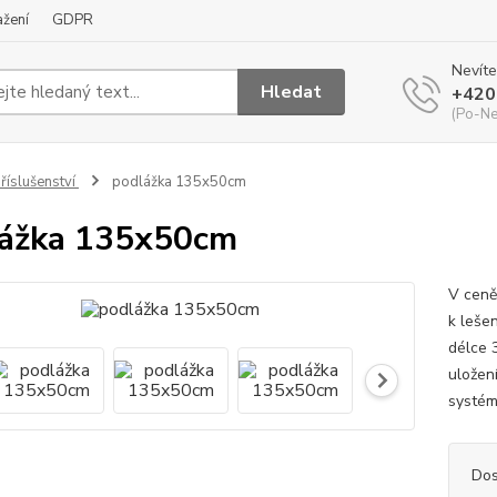
ažení
GDPR
Nevíte
Hledat
+420
(Po-Ne
říslušenství
podlážka 135x50cm
ážka 135x50cm
V ceně
k leše
délce 
uložen
systé
Dos