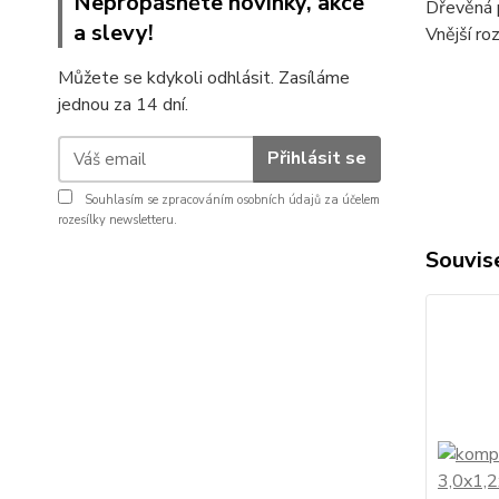
Nepropásněte novinky, akce
Dřevěná 
a slevy!
Vnější ro
Můžete se kdykoli odhlásit. Zasíláme
jednou za 14 dní.
Přihlásit se
Souhlasím se
zpracováním osobních údajů
za účelem
rozesílky newsletteru.
Souvise