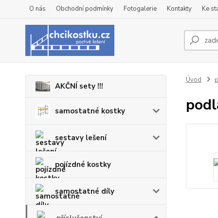
O nás
Obchodní podmínky
Fotogalerie
Kontakty
Ke st
Úvod
p
AKČNÍ sety !!!
podl
samostatné kostky
sestavy lešení
pojízdné kostky
samostatné díly
příslušenství