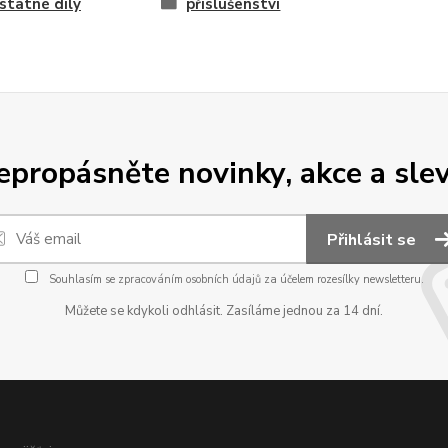
tatné díly
příslušenství
epropásněte novinky, akce a slev
Přihlásit se
Souhlasím se
zpracováním osobních údajů
za účelem rozesílky newsletteru.
Můžete se kdykoli odhlásit. Zasíláme jednou za 14 dní.