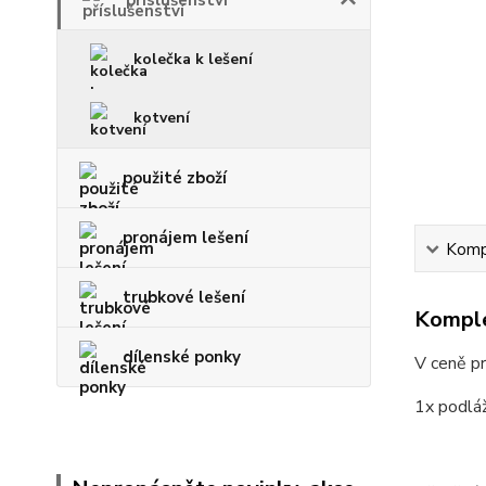
kolečka k lešení
kotvení
použité zboží
pronájem lešení
Kompl
trubkové lešení
Komple
dílenské ponky
V ceně p
1x podlá