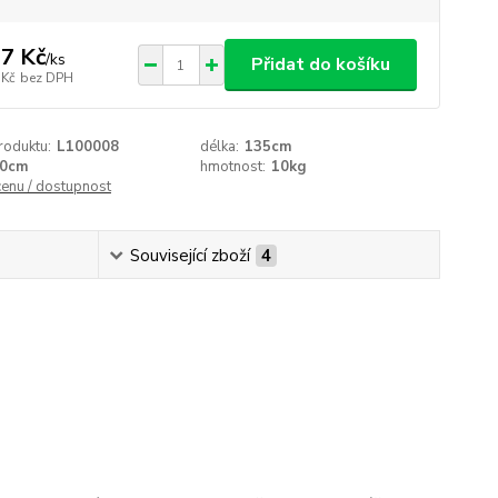
7 Kč
/
ks
Přidat do košíku
 Kč
bez DPH
roduktu:
L100008
délka:
135cm
0cm
hmotnost:
10kg
cenu / dostupnost
Související zboží
4