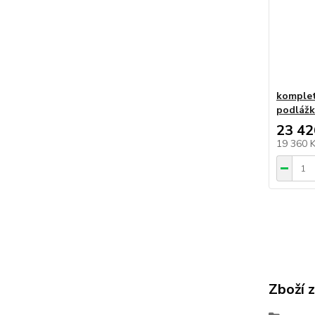
komplet
podláž
23 42
19 360 
Zboží 