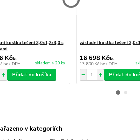
ní kostka lešení 3,0x1,2x3,0 s
základní kostka lešení 3,0x1
kami
6 Kč
16 698 Kč
/
ks
/
ks
skladem > 20 ks
sk
Kč
bez DPH
13 800 Kč
bez DPH
Přidat do košíku
Přidat do ko
zařazeno v kategoriích