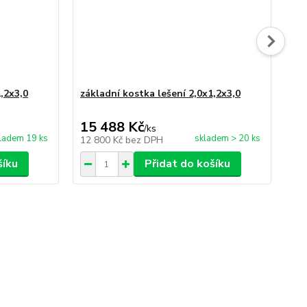
,2x3,0
základní kostka lešení 2,0x1,2x3,0
kom
po
15 488 Kč
22
/
ks
ladem 19 ks
skladem > 20 ks
12 800 Kč
bez DPH
18
šíku
Přidat do košíku