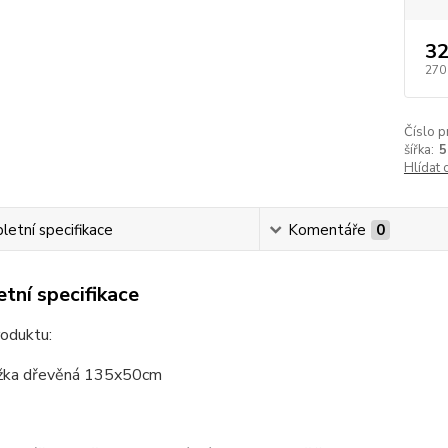
32
270
Číslo p
šířka:
5
Hlídat 
etní specifikace
Komentáře
0
tní specifikace
roduktu:
žka dřevěná 135x50cm