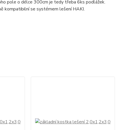
oho pole o délce 300cm je tedy třeba 6ks podlážek.
lně kompatibilní se systémem lešení HAKI.