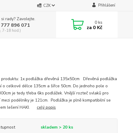
Přihlášení
CZK
 si rady? Zavolejte.
0
ks
 777 896 071
za
0 Kč
, 7-18 hod.)
 produktu: 1x podlážka dřevěná 135x50cm Dřevěná podlážka
ní o celkové délce 135cm a šířce 50cm. Do jednoho pole o
300cm je tedy třeba 6ks podlážek. Vnější rozteč svlaků pro
í mezi podélníky je 121cm. Podlážka je plně kompatibilní se
mem lešení HAKI.
celý popis
tupnost
skladem > 20 ks