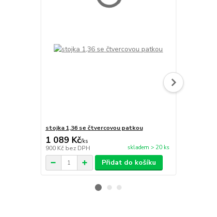
stojka 1,36 se čtvercovou patkou
stojka 2,72
1 089 Kč
1 797 Kč
/
ks
skladem > 20 ks
900 Kč
bez DPH
1 485 Kč
bez
Přidat do košíku