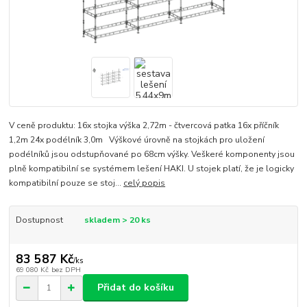
V ceně produktu: 16x stojka výška 2,72m - čtvercová patka 16x příčník
1,2m 24x podélník 3,0m Výškové úrovně na stojkách pro uložení
podélníků jsou odstupňované po 68cm výšky. Veškeré komponenty jsou
plně kompatibilní se systémem lešení HAKI. U stojek platí, že je logicky
kompatibilní pouze se stoj...
celý popis
Dostupnost
skladem > 20 ks
83 587 Kč
/
ks
69 080 Kč
bez DPH
Přidat do košíku