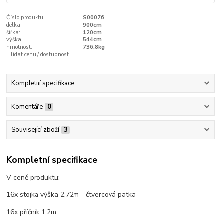
Číslo produktu:
S00076
délka:
900cm
šířka:
120cm
výška:
544cm
hmotnost:
736,8kg
Hlídat cenu / dostupnost
Kompletní specifikace
Komentáře
0
Související zboží
3
Kompletní specifikace
V ceně produktu:
16x stojka výška 2,72m - čtvercová patka
16x příčník 1,2m