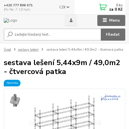
0
ks
+420 777 896 071
CZK
za
0 Kč
(Po-Ne, 7-18 hod.)
Menu
Hledat
Úvod
sestavy lešení
sestava lešení 5,44x9m / 49,0m2 - čtvercová patka
sestava lešení 5,44x9m / 49,0m2
- čtvercová patka
Novinka