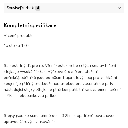
Související zboží
4
Kompletní specifikace
V ceně produktu:
1x stojka 1,0m
Samostatný díl pro rozšíření kostek nebo celých sestav lešení,
stojka je vysoká 110cm. Výškové úrovně pro uložení
příčníků/podélníků jsou po 50cm. Bajonetový spoj pro vertikální
spojení je jištěný prodlouženou trubkou pro zasunutí do paty
následující stojky. Stojka je plně kompatibilní se systémem lešení
HAKI - s obdelníkovou patkou.
Stojky jsou ze silnostěnné oceli 3,25mm opatřené povrchovou
úpravou žárovým zinkováním.