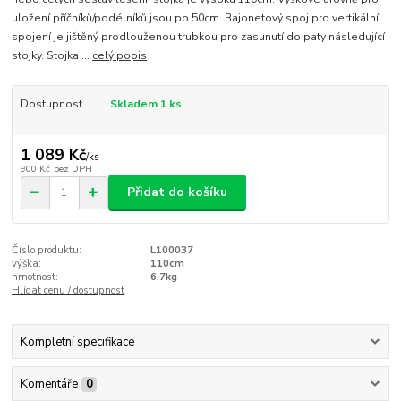
uložení příčníků/podélníků jsou po 50cm. Bajonetový spoj pro vertikální
spojení je jištěný prodlouženou trubkou pro zasunutí do paty následující
stojky. Stojka ...
celý popis
Dostupnost
Skladem 1 ks
1 089 Kč
/
ks
900 Kč
bez DPH
Přidat do košíku
Číslo produktu:
L100037
výška:
110cm
hmotnost:
6,7kg
Hlídat cenu / dostupnost
Kompletní specifikace
Komentáře
0