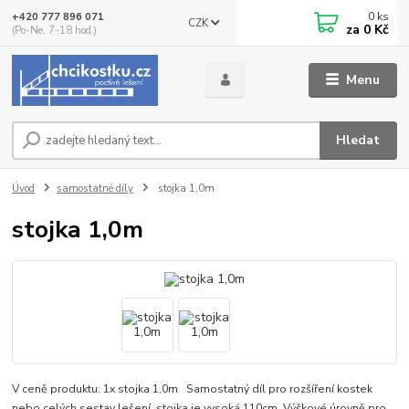
0
ks
+420 777 896 071
CZK
za
0 Kč
(Po-Ne, 7-18 hod.)
Menu
Hledat
Úvod
samostatné díly
stojka 1,0m
stojka 1,0m
V ceně produktu: 1x stojka 1,0m Samostatný díl pro rozšíření kostek
nebo celých sestav lešení, stojka je vysoká 110cm. Výškové úrovně pro