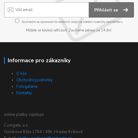
Přihlásit se
Souhlasím se
zpracováním osobních údajů
za účelem rozesílky newsletteru.
Můžete se kdykoli odhlásit. Zasíláme jednou za 14 dní.
Informace pro zákazníky
O nás
Obchodní podmínky
Fotogalerie
Kontakty
online platby zajišťuje:
Comgate, a.s.
Gočárova třída 1754 / 48b, Hradec Králové