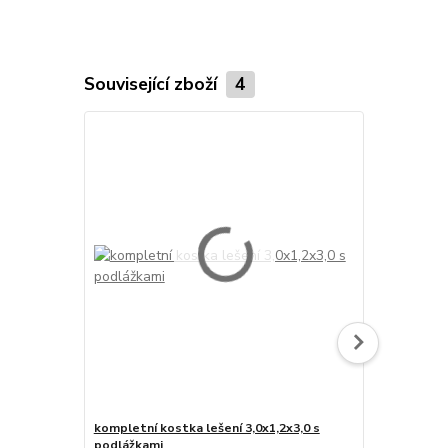
Související zboží
4
kompletní kostka lešení 3,0x1,2x3,0 s
základní kos
podlážkami