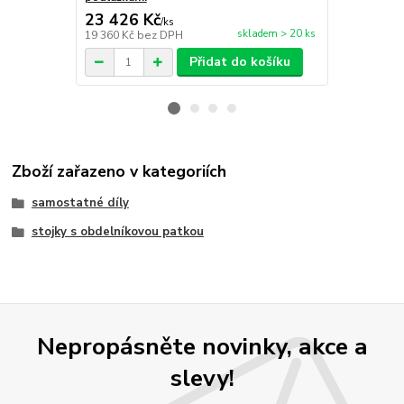
23 426 Kč
16 698 
/
ks
skladem > 20 ks
19 360 Kč
bez DPH
13 800 Kč
be
Přidat do košíku
Zboží zařazeno v kategoriích
samostatné díly
stojky s obdelníkovou patkou
Nepropásněte novinky, akce a
slevy!