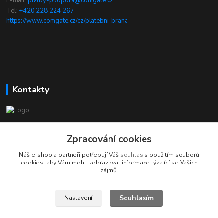
E-mail:
platby-podpora@comgate.cz
Tel:
+420 228 224 267
https://www.comgate.cz/cz/platebni-brana
Kontakty
chcikostku.cz
Zpracování cookies
Radek - www.chcikostku.cz
Náš e-shop a partneři potřebují Váš
souhlas
s použitím souborů
+420 777 896 071
cookies, aby Vám mohli zobrazovat informace týkající se Vašich
zájmů.
info@chcikostku.cz
Souhlasím
Nastavení