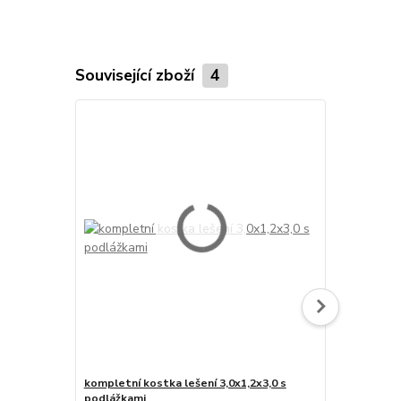
Související zboží
4
kompletní kostka lešení 3,0x1,2x3,0 s
základní kos
podlážkami