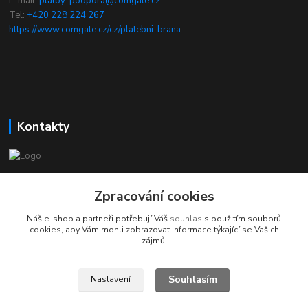
E-mail:
platby-podpora@comgate.cz
Tel:
+420 228 224 267
https://www.comgate.cz/cz/platebni-brana
Kontakty
chcikostku.cz
Zpracování cookies
Radek - www.chcikostku.cz
Náš e-shop a partneři potřebují Váš
souhlas
s použitím souborů
+420 777 896 071
cookies, aby Vám mohli zobrazovat informace týkající se Vašich
zájmů.
info@chcikostku.cz
Souhlasím
Nastavení