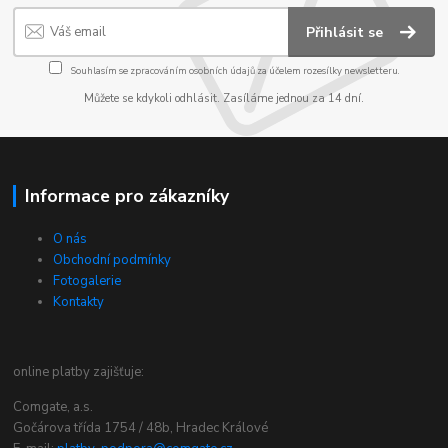
Přihlásit se
Souhlasím se
zpracováním osobních údajů
za účelem rozesílky newsletteru.
Můžete se kdykoli odhlásit. Zasíláme jednou za 14 dní.
Informace pro zákazníky
O nás
Obchodní podmínky
Fotogalerie
Kontakty
online platby zajišťuje:
Comgate, a.s.
Gočárova třída 1754 / 48b, Hradec Králové