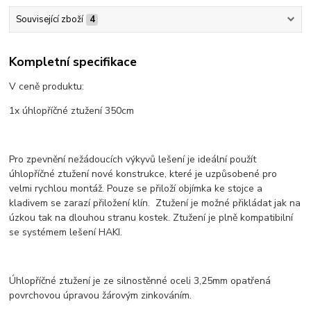
Související zboží
4
Kompletní specifikace
V ceně produktu:
1x úhlopříčné ztužení 350cm
Pro zpevnění nežádoucích výkyvů lešení je ideální použít
úhlopříčné ztužení nové konstrukce, které je uzpůsobené pro
velmi rychlou montáž. Pouze se přiloží objímka ke stojce a
kladivem se zarazí přiložení klín. Ztužení je možné přikládat jak na
úzkou tak na dlouhou stranu kostek. Ztužení je plně kompatibilní
se systémem lešení HAKI.
Úhlopříčné ztužení je ze silnostěnné oceli 3,25mm opatřená
povrchovou úpravou žárovým zinkováním.