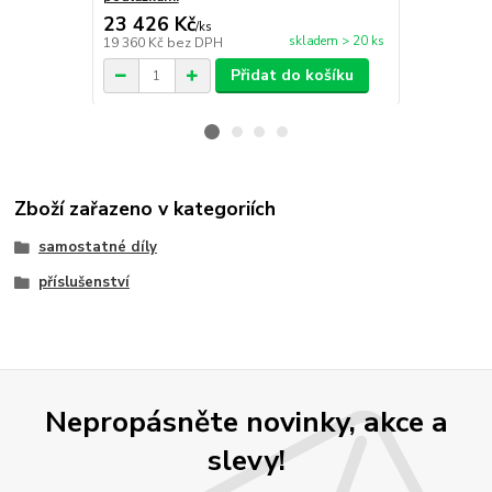
23 426 Kč
16 698 
/
ks
skladem > 20 ks
19 360 Kč
bez DPH
13 800 Kč
be
Přidat do košíku
Zboží zařazeno v kategoriích
samostatné díly
příslušenství
Nepropásněte novinky, akce a
slevy!