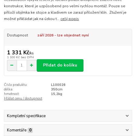
konstrukce, které je uzpůsobené pro velmi rychlou montáž. Pouze se
přiloží objímka ke stojce a kladivem se zarazí přiložení klín. Ztužení je
možné přikládat jak na úzkou t...
celý popis
Dostupnost
září 2026 - lze objednat nyní
1 331 Kč
/
ks
1 100 Kč
bez DPH
Přidat do košíku
Číslo produktu:
L100026
délka:
350cm
hmotnost:
15,2kg
Hlídat cenu / dostupnost
Kompletní specifikace
Komentáře
0