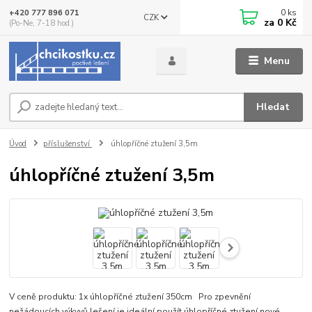
0
ks
+420 777 896 071
CZK
za
0 Kč
(Po-Ne, 7-18 hod.)
Menu
Hledat
Úvod
příslušenství
úhlopříčné ztužení 3,5m
úhlopříčné ztužení 3,5m
V ceně produktu: 1x úhlopříčné ztužení 350cm Pro zpevnění
nežádoucích výkyvů lešení je ideální použít úhlopříčné ztužení nové