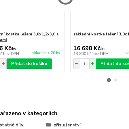
ní kostka lešení 3,0x1,2x3,0 s
základní kostka lešení 3,0x1
kami
6 Kč
16 698 Kč
/
ks
/
ks
skladem > 20 ks
sk
Kč
bez DPH
13 800 Kč
bez DPH
Přidat do košíku
Přidat do ko
zařazeno v kategoriích
tatné díly
příslušenství