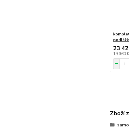
komplet
podláž
23 42
19 360 
Zboží 
samos