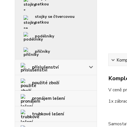
patkou
stojky se čtvercovou
patkou
podélníky
příčníky
Kompl
příslušenství
Komple
použité zboží
V ceně p
pronájem lešení
1x zábrad
trubkové lešení
Samostatn