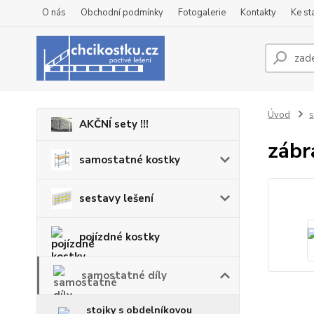
O nás
Obchodní podmínky
Fotogalerie
Kontakty
Ke st
Úvod
s
AKČNÍ sety !!!
zábr
samostatné kostky
sestavy lešení
pojízdné kostky
samostatné díly
stojky s obdelníkovou