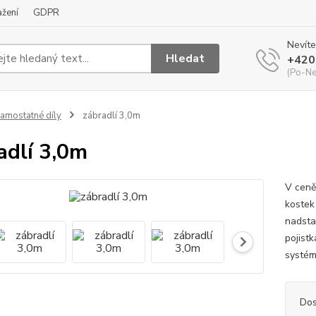
ažení
GDPR
Nevíte
Hledat
+420
(Po-Ne
amostatné díly
zábradlí 3,0m
adlí 3,0m
V ceně
kostek
nadsta
pojistk
systém
Dos