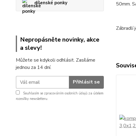
dílenské ponky
50mm. Sam
Zábradlí 
Nepropásněte novinky, akce
a slevy!
Můžete se kdykoli odhlásit. Zasíláme
Souvise
jednou za 14 dní.
Přihlásit se
Souhlasím se
zpracováním osobních údajů
za účelem
rozesílky newsletteru.