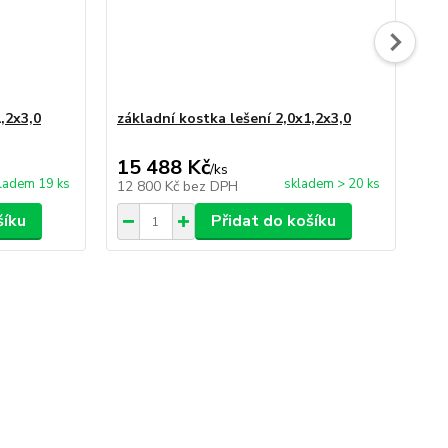
,2x3,0
základní kostka lešení 2,0x1,2x3,0
kom
po
15 488 Kč
22
/
ks
ladem 19 ks
skladem > 20 ks
12 800 Kč
bez DPH
18
šíku
Přidat do košíku