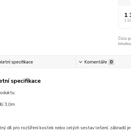
1 
1 1
Číslo p
hmotno
etní specifikace
Komentáře
0
tní specifikace
roduktu:
lí 3,0m
ý díl pro rozšíření kostek nebo celých sestav lešení, zábradlí