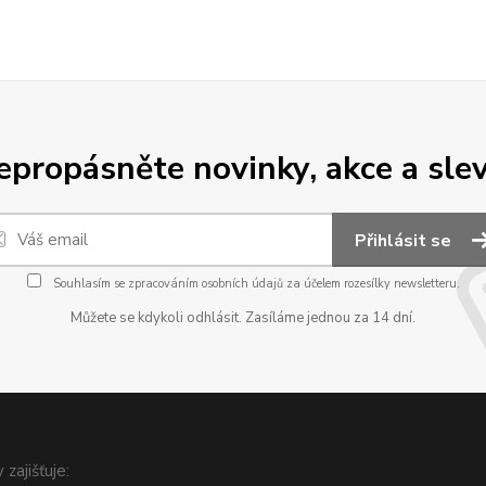
epropásněte novinky, akce a slev
Přihlásit se
Souhlasím se
zpracováním osobních údajů
za účelem rozesílky newsletteru.
Můžete se kdykoli odhlásit. Zasíláme jednou za 14 dní.
 zajišťuje: