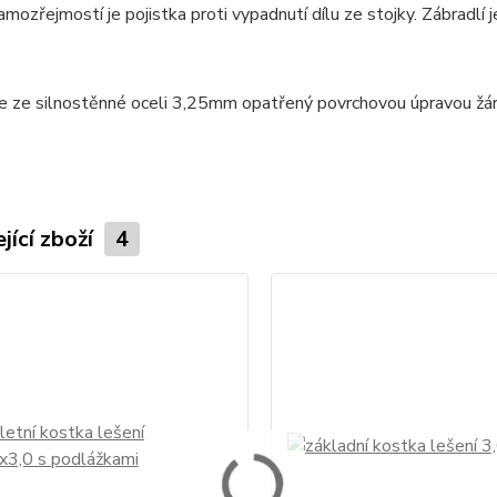
ozřejmostí je pojistka proti vypadnutí dílu ze stojky. Zábradlí
je ze silnostěnné oceli 3,25mm opatřený povrchovou úpravou žá
jící zboží
4