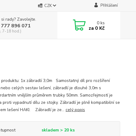
Přihlášení
CZK
 si rady? Zavolejte.
0
ks
 777 896 071
za
0 Kč
, 7-18 hod.)
 produktu: 1x zábradlí 3,0m Samostatný díl pro rozšíření
 nebo celých sestav lešení, zábradlí je dlouhé 3,0m s
rdartním vnějším průměrem trubky 50mm. Samozřejmostí je
a proti vypadnutí dílu ze stojky. Zábradlí je plně kompatibilní se
em lešení HAKI. Zábradlí je ze...
celý popis
tupnost
skladem > 20 ks