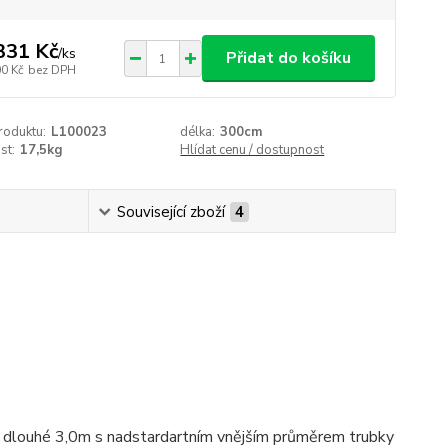
331 Kč
/
ks
Přidat do košíku
00 Kč
bez DPH
roduktu:
L100023
délka:
300cm
st:
17,5kg
Hlídat cenu / dostupnost
Související zboží
4
 je dlouhé 3,0m s nadstardartním vnějším průměrem trubky