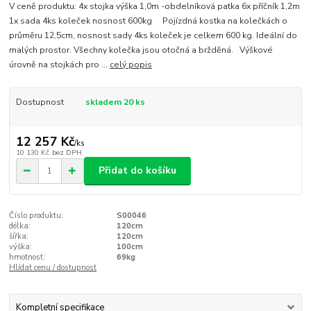
V ceně produktu: 4x stojka výška 1,0m -obdelníková patka 6x příčník 1,2m
1x sada 4ks koleček nosnost 600kg Pojízdná kostka na kolečkách o
průměru 12,5cm, nosnost sady 4ks koleček je celkem 600 kg. Ideální do
malých prostor. Všechny kolečka jsou otočná a bržděná. Výškové
úrovně na stojkách pro ...
celý popis
Dostupnost
skladem 20 ks
12 257 Kč
/
ks
10 130 Kč
bez DPH
Přidat do košíku
Číslo produktu:
S00046
délka:
120cm
šířka:
120cm
výška:
100cm
hmotnost:
69kg
Hlídat cenu / dostupnost
Kompletní specifikace