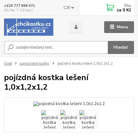
0
ks
+420 777 896 071
CZK
za
0 Kč
(Po-Ne, 7-18 hod.)
Menu
Hledat
Úvod
samostatné kostky
pojízdná kostka lešení 1,0x1,2x1,2
pojízdná kostka lešení
1,0x1,2x1,2