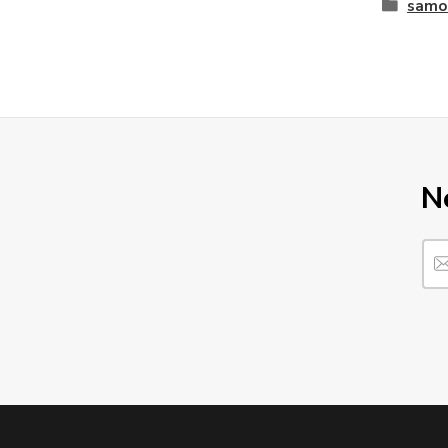
samo
N