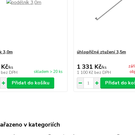
k 3,0m
úhlopříčné ztužení 3,5m
 Kč
1 331 Kč
zář
/
ks
/
ks
skladem > 20 ks
ob
č
bez DPH
1 100 Kč
bez DPH
Přidat do košíku
Přidat do ko
zařazeno v kategoriích