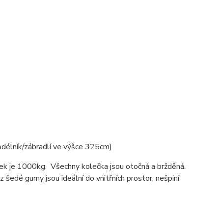
odélník/zábradlí ve výšce 325cm)
k je 1000kg. Všechny kolečka jsou otočná a bržděná.
 šedé gumy jsou ideální do vnitřních prostor, nešpiní