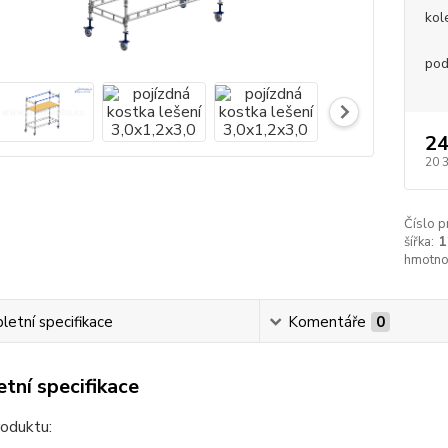
kol
pod
24
20 
Číslo p
šířka:
1
hmotno
etní specifikace
Komentáře
0
tní specifikace
roduktu: