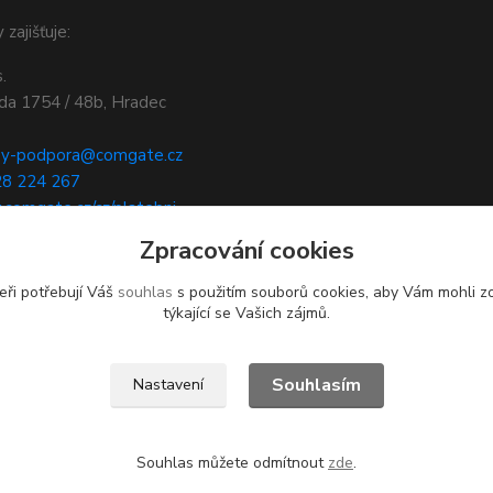
 zajišťuje:
.
ída 1754 / 48b, Hradec
by-podpora@comgate.cz
28 224 267
.comgate.cz/cz/platebni-
Zpracování cookies
eři potřebují Váš
souhlas
s použitím souborů cookies, aby Vám mohli z
týkající se Vašich zájmů.
Souhlasím
Nastavení
Souhlas můžete odmítnout
zde
.