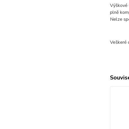
Výškové ú
plně komp
Nelze spo
Veškeré 
Souvise