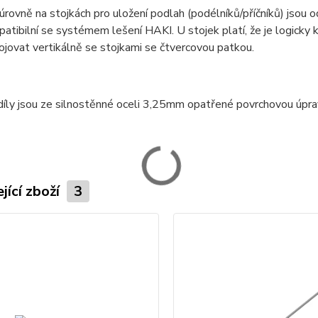
rovně na stojkách pro uložení podlah (podélníků/příčníků) jso
atibilní se systémem lešení HAKI. U stojek platí, že je logicky
jovat vertikálně se stojkami se čtvercovou patkou.
díly jsou ze silnostěnné oceli 3,25mm opatřené povrchovou úpr
jící zboží
3