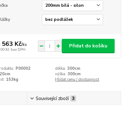
ečka
lážky
 563 Kč
/
ks
Přidat do košíku
300 Kč
bez DPH
roduktu:
P00002
délka:
300cm
20cm
výška:
300cm
st:
153kg
Hlídat cenu / dostupnost
Související zboží
3