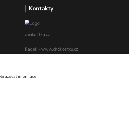
Kontakty
chcikostku.cz
Radek - www.chcikostku.cz
+420 777 896 071
info@chcikostku.cz
obrazovat informace
Vytvořeno na
Eshop-rychle.cz