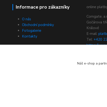
Informace pro zákazníky
online platby
Comgate, a.s
O nás
Gočárova tř
Obchodní podmínky
Králové
Fotogalerie
E-mail:
plat
Kontakty
Tel:
+420 2
https://www
brana
Náš e-shop a partn