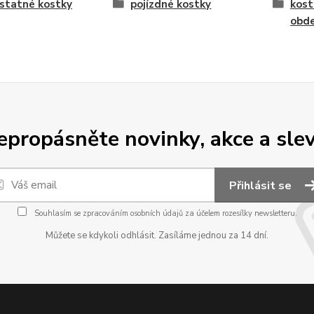
statné kostky
pojízdné kostky
kost
obde
epropásněte novinky, akce a slev
Přihlásit se
Souhlasím se
zpracováním osobních údajů
za účelem rozesílky newsletteru.
Můžete se kdykoli odhlásit. Zasíláme jednou za 14 dní.