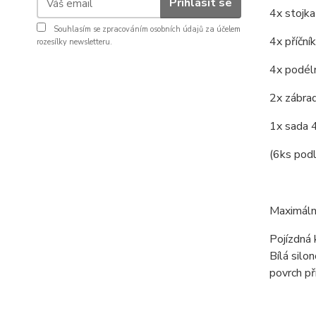
Přihlásit se
4x stojk
Souhlasím se
zpracováním osobních údajů
za účelem
4x příční
rozesílky newsletteru.
4x podél
2x zábrad
1x sada 4
(6ks podl
Maximáln
Pojízdná
Bílá silo
povrch př