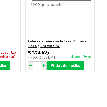
kolečka k lešení sada 4ks - 200mm -
1200kg - stavitelné
5 324 Kč
í 2026 - lze
/
ks
jednat nyní
skladem 20 ks
4 400 Kč
bez DPH
šíku
Přidat do košíku