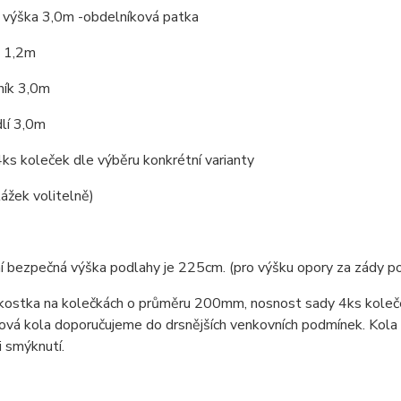
a výška 3,0m -obdelníková patka
k 1,2m
ník 3,0m
lí 3,0m
ks koleček dle výběru konkrétní varianty
ážek volitelně)
í bezpečná výška podlahy je 225cm. (pro výšku opory za zády p
 kostka na kolečkách o průměru 200mm, nosnost sady 4ks koleče
nová kola doporučujeme do drsnějších venkovních podmínek. Kola z
i smýknutí.