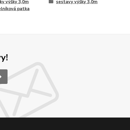
ky výšky 3,0m
sestavy výšky 3,0m
lníková patka
y!