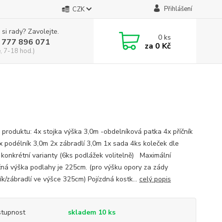
Přihlášení
CZK
 si rady? Zavolejte.
0
ks
 777 896 071
za
0 Kč
, 7-18 hod.)
 produktu: 4x stojka výška 3,0m -obdelníková patka 4x příčník
x podélník 3,0m 2x zábradlí 3,0m 1x sada 4ks koleček dle
 konkrétní varianty (6ks podlážek volitelně) Maximální
ná výška podlahy je 225cm. (pro výšku opory za zády
ík/zábradlí ve výšce 325cm) Pojízdná kostk...
celý popis
tupnost
skladem 10 ks