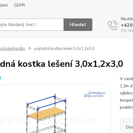
ažení
GDPR
Nevíte
Hledat
+420
(Po-Ne
ojízdné kostky
pojízdná kostka lešení 3,0x1,2x3,0
zdná kostka lešení 3,0x1,2x3,0
V ceně
1,2m 4
výběru
bezpeč
podéln
Dos