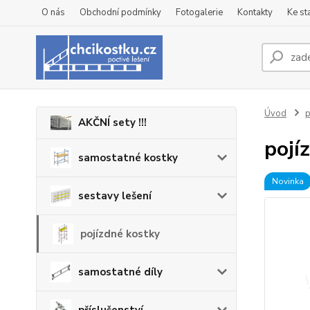
O nás
Obchodní podmínky
Fotogalerie
Kontakty
Ke st
Úvod
p
AKČNÍ sety !!!
pojí
samostatné kostky
Novinka
sestavy lešení
pojízdné kostky
samostatné díly
příslušenství