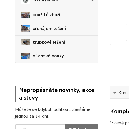
použité zboží
pronájem lešení
trubkové lešení
dílenské ponky
Nepropásněte novinky, akce
Kompl
a slevy!
Můžete se kdykoli odhlásit. Zasíláme
Komple
jednou za 14 dní.
V ceně p