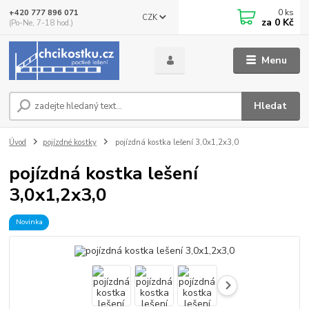
0
ks
+420 777 896 071
CZK
za
0 Kč
(Po-Ne, 7-18 hod.)
Menu
Hledat
Úvod
pojízdné kostky
pojízdná kostka lešení 3,0x1,2x3,0
pojízdná kostka lešení
3,0x1,2x3,0
Novinka