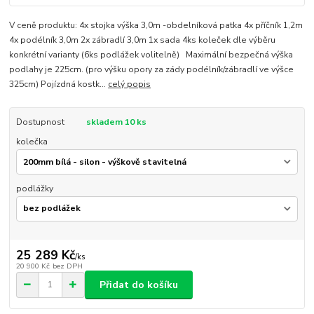
V ceně produktu: 4x stojka výška 3,0m -obdelníková patka 4x příčník 1,2m
4x podélník 3,0m 2x zábradlí 3,0m 1x sada 4ks koleček dle výběru
konkrétní varianty (6ks podlážek volitelně) Maximální bezpečná výška
podlahy je 225cm. (pro výšku opory za zády podélník/zábradlí ve výšce
325cm) Pojízdná kostk...
celý popis
Dostupnost
skladem 10 ks
kolečka
podlážky
25 289 Kč
/
ks
20 900 Kč
bez DPH
Přidat do košíku