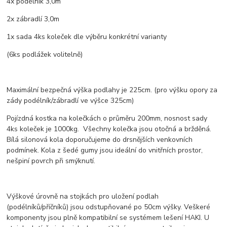
4x podélník 3,0m
2x zábradlí 3,0m
1x sada 4ks koleček dle výběru konkrétní varianty
(6ks podlážek volitelně)
Maximální bezpečná výška podlahy je 225cm. (pro výšku opory za
zády podélník/zábradlí ve výšce 325cm)
Pojízdná kostka na kolečkách o průměru 200mm, nosnost sady
4ks koleček je 1000kg. Všechny kolečka jsou otočná a bržděná.
Bílá silonová kola doporučujeme do drsnějších venkovních
podmínek. Kola z šedé gumy jsou ideální do vnitřních prostor,
nešpiní povrch při smýknutí.
Výškové úrovně na stojkách pro uložení podlah
(podélníků/příčníků) jsou odstupňované po 50cm výšky. Veškeré
komponenty jsou plně kompatibilní se systémem lešení HAKI. U