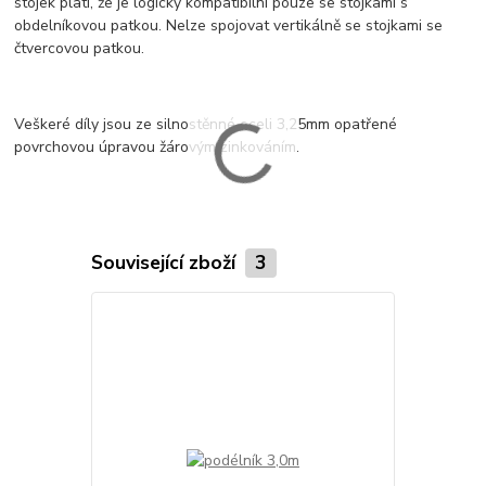
stojek platí, že je logicky kompatibilní pouze se stojkami s
obdelníkovou patkou. Nelze spojovat vertikálně se stojkami se
čtvercovou patkou.
Veškeré díly jsou ze silnostěnné oceli 3,25mm opatřené
povrchovou úpravou žárovým zinkováním.
Související zboží
3