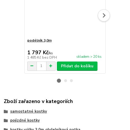
podélník 3,0m
úhlopříčné z
1 797 Kč
1 331 Kč
/
ks
skladem > 20 ks
1 485 Kč
bez DPH
1 100 Kč
bez
Přidat do košíku
Zboží zařazeno v kategoriích
samostatné kostky
pojízdné kostky
kostky výšky 3,0m obdelníková patka