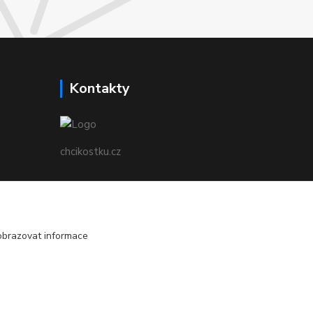
Kontakty
chcikostku.cz
Radek - www.chcikostku.cz
+420 777 896 071
obrazovat informace
info@chcikostku.cz