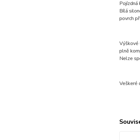
Pojízdná
Bílá silo
povrch př
Výškové ú
plně komp
Nelze spo
Veškeré 
Souvise