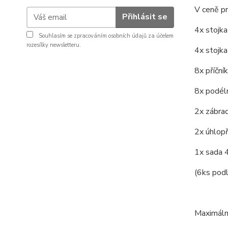
V ceně p
Přihlásit se
4x stojk
Souhlasím se
zpracováním osobních údajů
za účelem
rozesílky newsletteru.
4x stojk
8x příční
8x podél
2x zábrad
2x úhlopř
1x sada 4
(6ks podl
Maximáln