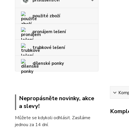
použité zboží
pronájem lešení
trubkové lešení
dílenské ponky
Kompl
Nepropásněte novinky, akce
a slevy!
Komple
Můžete se kdykoli odhlásit. Zasíláme
jednou za 14 dní.