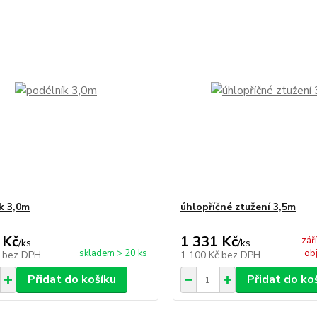
k 3,0m
úhlopříčné ztužení 3,5m
 Kč
1 331 Kč
zář
/
ks
/
ks
skladem > 20 ks
ob
č
bez DPH
1 100 Kč
bez DPH
Přidat do košíku
Přidat do ko