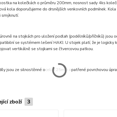
 kostka na kolečkách o průměru 200mm, nosnost sady 4ks koleče
nová kola doporučujeme do drsnějších venkovních podmínek. Kola z
i smýknutí.
rovně na stojkách pro uložení podlah (podélníků/příčníků) jso
atibilní se systémem lešení HAKI. U stojek platí, že je logicky
jovat vertikálně se stojkami se čtvercovou patkou.
díly jsou ze silnostěnné oceli 3,25mm opatřené povrchovou úpr
jící zboží
3