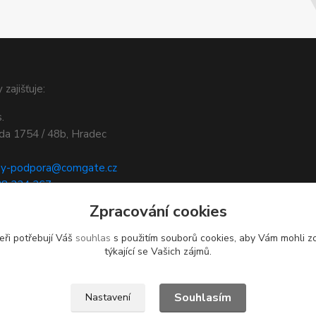
 zajišťuje:
.
ída 1754 / 48b, Hradec
by-podpora@comgate.cz
28 224 267
.comgate.cz/cz/platebni-
Zpracování cookies
eři potřebují Váš
souhlas
s použitím souborů cookies, aby Vám mohli z
týkající se Vašich zájmů.
Souhlasím
Nastavení