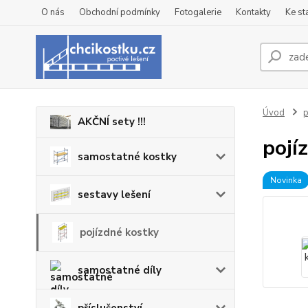
O nás
Obchodní podmínky
Fotogalerie
Kontakty
Ke st
Úvod
p
AKČNÍ sety !!!
pojí
samostatné kostky
Novinka
sestavy lešení
pojízdné kostky
samostatné díly
příslušenství