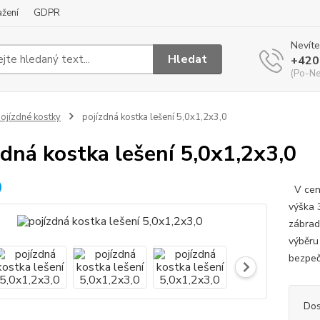
ažení
GDPR
Nevíte
Hledat
+420
(Po-Ne
ojízdné kostky
pojízdná kostka lešení 5,0x1,2x3,0
zdná kostka lešení 5,0x1,2x3,0
V ceně
výška 
zábrad
výběru
bezpeč
Dos