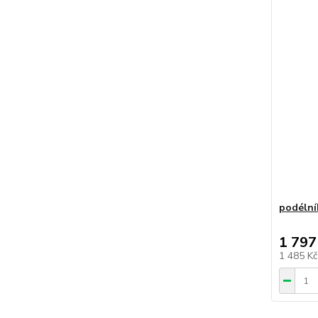
podélní
1 797
1 485 K