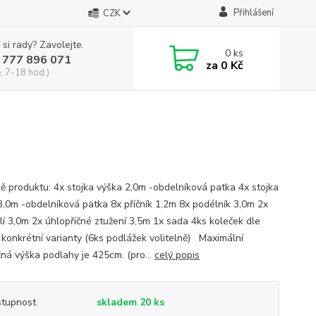
Přihlášení
CZK
 si rady? Zavolejte.
0
ks
 777 896 071
za
0 Kč
, 7-18 hod.)
 produktu: 4x stojka výška 2,0m -obdelníková patka 4x stojka
3,0m -obdelníková patka 8x příčník 1,2m 8x podélník 3,0m 2x
lí 3,0m 2x úhlopříčné ztužení 3,5m 1x sada 4ks koleček dle
 konkrétní varianty (6ks podlážek volitelně) Maximální
ná výška podlahy je 425cm. (pro...
celý popis
tupnost
skladem 20 ks