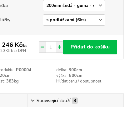
ečka
lážky
 246 Kč
/
ks
Přidat do košíku
220 Kč
bez DPH
roduktu:
P00004
délka:
300cm
20cm
výška:
500cm
st:
383kg
Hlídat cenu / dostupnost
Související zboží
3