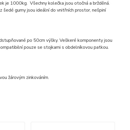
k je 1000kg. Všechny kolečka jsou otočná a bržděná.
 šedé gumy jsou ideální do vnitřních prostor, nešpiní
u odstupňované po 50cm výšky. Veškeré komponenty jsou
 kompatibilní pouze se stojkami s obdelníkovou patkou.
avou žárovým zinkováním.