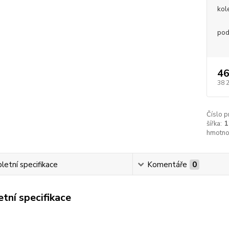
kol
pod
46
38 
Číslo p
šířka:
1
hmotno
etní specifikace
Komentáře
0
tní specifikace