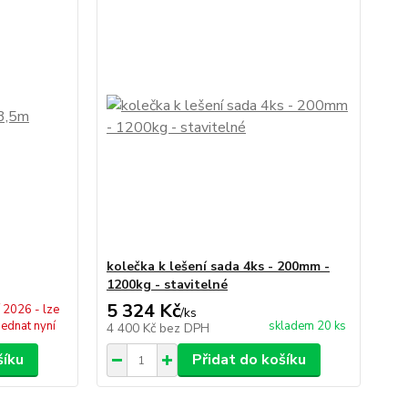
kolečka k lešení sada 4ks - 200mm -
1200kg - stavitelné
5 324 Kč
í 2026 - lze
/
ks
jednat nyní
skladem 20 ks
4 400 Kč
bez DPH
šíku
Přidat do košíku