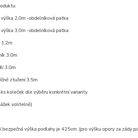
roduktu:
a výška 2,0m -obdelníková patka
a výška 3,0m -obdelníková patka
k 1,2m
ník 3,0m
lí 3,0m
íčné ztužení 3,5m
ks koleček dle výběru konkrétní varianty
ážek volitelně)
í bezpečná výška podlahy je 425cm. (pro výšku opory za zády p