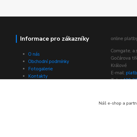
Informace pro zákazníky
online platby
Comgate, a.s
O nás
Gočárova tř
Obchodní podmínky
Králové
Fotogalerie
E-mail:
plat
Kontakty
Tel:
+420 2
https://www
brana
Náš e-shop a partn