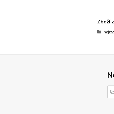
Zboží 
pojíz
N