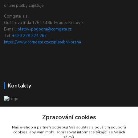
online platby zajišťuje:
Comgate, a.s.
Gočárova třída 1754 / 48b, Hradec Králové
E-mail:
platby-podpora@comgate.cz
Tel:
+420 228 224 267
https://www.comgate.cz/cz/platebni-brana
Kontakty
chcikostku.cz
Zpracování cookies
Radek - www.chcikostku.cz
Náš e-shop a partneři potřebují Váš
souhlas
s použitím souborů
+420 777 896 071
cookies, aby Vám mohli zobrazovat informace týkající se Vašich
zájmů.