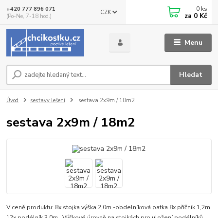
0
ks
+420 777 896 071
CZK
za
0 Kč
(Po-Ne, 7-18 hod.)
Menu
Hledat
Úvod
sestavy lešení
sestava 2x9m / 18m2
sestava 2x9m / 18m2
V ceně produktu: 8x stojka výška 2,0m -obdelníková patka 8x příčník 1,2m
12x podélník 3,0m Výškové úrovně na stojkách pro uložení podélníků