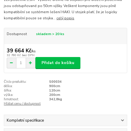
jsou odstupňované po 50cm výšky. Veškeré komponenty jsou plně
kompatibilní se systémem lešení HAKI. U stojek platí, že je logicky
kompatibilní pouze se stojka...
celý popis
Dostupnost
skladem > 20 ks
39 664 Kč
/
ks
32 780 Kč
bez DPH
Přidat do košíku
Číslo produktu:
S00034
délka:
900cm
šířka:
120cm
výška:
200cm
hmotnost:
342,8kg
Hlídat cenu / dostupnost
Kompletní specifikace