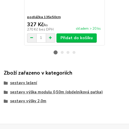
podlážka 135x50cm
zábradlí 3,0
327 Kč
1 331 Kč
/
ks
skladem > 20 ks
270 Kč
bez DPH
1 100 Kč
bez
Přidat do košíku
Zboží zařazeno v kategoriích
sestavy lešení
sestavy výška modulu 0,50m (obdelníková patka)
sestavy výšky 2,0m