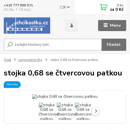
0
ks
+420 777 896 071
CZK
za
0 Kč
(Po-Ne, 7-18 hod.)
Menu
Hledat
Úvod
samostatné díly
stojka 0,68 se čtvercovou patkou
stojka 0,68 se čtvercovou patkou
Novinka