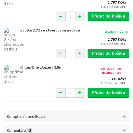
1 797 Kč
/
ks
1 485 Kč
bez DPH
Přidat do košíku
stojka 2,72 se čtvercovou patkou
skladem > 20 ks
1 797 Kč
/
ks
1 485 Kč
bez DPH
Přidat do košíku
úhlopříčné ztužení 3,5m
září 2026 - lze
objednat nyní
1 331 Kč
/
ks
1 100 Kč
bez DPH
Přidat do košíku
Kompletní specifikace
Komentáře
0