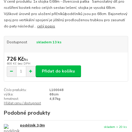
V ceně produktu: 1x stojka 0,68m - čtvercová patka Samostatný díl pro
rozšíření kostek nebo celých sestav lešení, stojka je vysoká 68cm.
Výškové úrovně pro uložení příčníků/podélníků jsou po 68cm. Bajonetový
spoj pro vertikální spojení je jištěný prodlouženou trubkou pro zasunutí
do paty následují...
celý popis
Dostupnost
skladem 13 ks
726 Kč
/
ks
600 Kč
bez DPH
Přidat do košíku
Číslo produktu:
L100048
výška:
68cm
hmotnost:
4,87kg
Hlídat cenu / dostupnost
Podobné produkty
podélník 3,0m
skladem > 20 ks