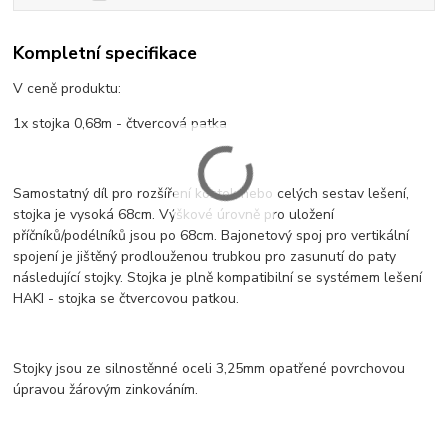
Kompletní specifikace
V ceně produktu:
1x stojka 0,68m - čtvercová patka
Samostatný díl pro rozšíření kostek nebo celých sestav lešení,
stojka je vysoká 68cm. Výškové úrovně pro uložení
příčníků/podélníků jsou po 68cm. Bajonetový spoj pro vertikální
spojení je jištěný prodlouženou trubkou pro zasunutí do paty
následující stojky. Stojka je plně kompatibilní se systémem lešení
HAKI - stojka se čtvercovou patkou.
Stojky jsou ze silnostěnné oceli 3,25mm opatřené povrchovou
úpravou žárovým zinkováním.