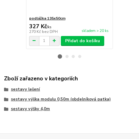
podlážka 135x50cm
zábradlí 3,0
327 Kč
1 331 Kč
/
ks
skladem > 20 ks
270 Kč
bez DPH
1 100 Kč
bez
Přidat do košíku
Zboží zařazeno v kategoriích
sestavy lešení
sestavy výška modulu 0,50m (obdelníková patka)
sestavy výšky 4,0m