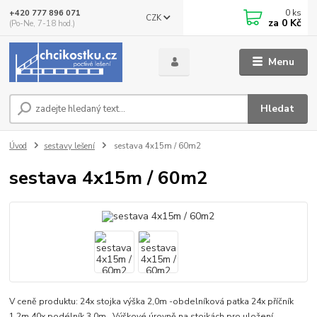
0
ks
+420 777 896 071
CZK
za
0 Kč
(Po-Ne, 7-18 hod.)
Menu
Hledat
Úvod
sestavy lešení
sestava 4x15m / 60m2
sestava 4x15m / 60m2
V ceně produktu: 24x stojka výška 2,0m -obdelníková patka 24x příčník
1,2m 40x podélník 3,0m Výškové úrovně na stojkách pro uložení