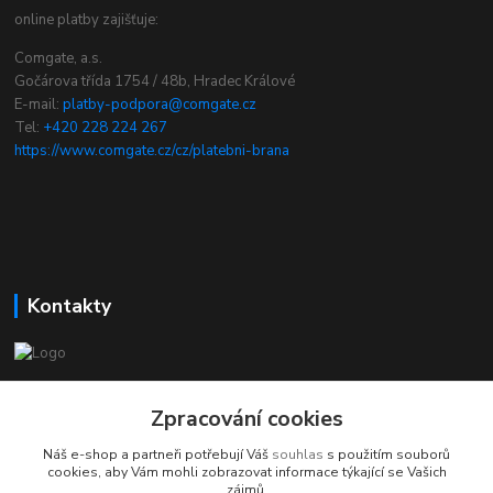
online platby zajišťuje:
Comgate, a.s.
Gočárova třída 1754 / 48b, Hradec Králové
E-mail:
platby-podpora@comgate.cz
Tel:
+420 228 224 267
https://www.comgate.cz/cz/platebni-brana
Kontakty
chcikostku.cz
Zpracování cookies
Radek - www.chcikostku.cz
Náš e-shop a partneři potřebují Váš
souhlas
s použitím souborů
+420 777 896 071
cookies, aby Vám mohli zobrazovat informace týkající se Vašich
zájmů.