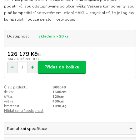
podélníků jsou odstupňované po 50cm výšky. Veškeré komponenty jsou
plně kompatibilní se systémem lešení HAKI. U stojek platí, že je logicky
kompatibilní pouze se stoj...
celý popis
Dostupnost
skladem > 20 ks
126 179 Kč
/
ks
104 280 Kč
bez DPH
Přidat do košíku
Číslo produktu:
S00040
délka:
1500cm
šířka:
120cm
výška:
400cm
hmotnost:
1098,4g
Hlídat cenu / dostupnost
Kompletní specifikace