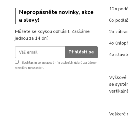
12x podé
Nepropásněte novinky, akce
a slevy!
6x podlá
Můžete se kdykoli odhlásit. Zasíláme
2x zábra
jednou za 14 dní.
4x úhlopř
Přihlásit se
4x stavi
Souhlasím se
zpracováním osobních údajů
za účelem
rozesílky newsletteru.
Výškové 
se systém
vertikáln
Veškeré 