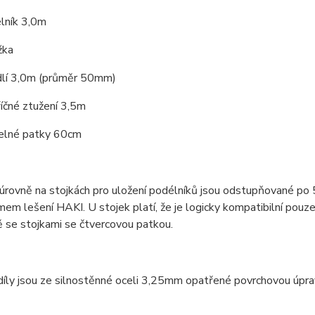
lník 3,0m
žka
dlí 3,0m (průměr 50mm)
íčné ztužení 3,5m
telné patky 60cm
úrovně na stojkách pro uložení podélníků jsou odstupňované po
em lešení HAKI. U stojek platí, že je logicky kompatibilní pouz
ě se stojkami se čtvercovou patkou.
díly jsou ze silnostěnné oceli 3,25mm opatřené povrchovou úpr