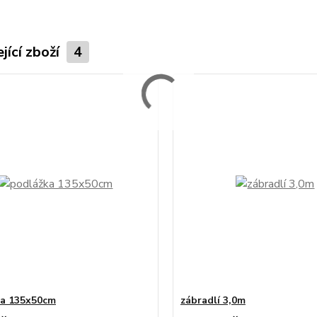
jící zboží
4
ka 135x50cm
zábradlí 3,0m