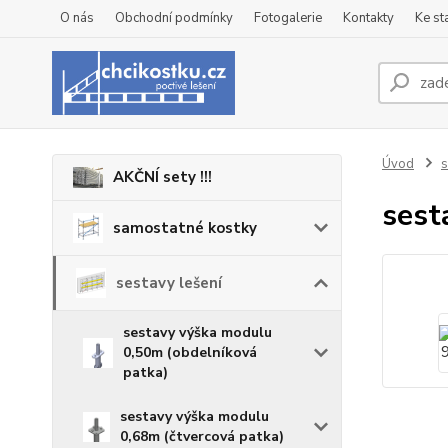
O nás
Obchodní podmínky
Fotogalerie
Kontakty
Ke st
Úvod
s
AKČNÍ sety !!!
sest
samostatné kostky
sestavy lešení
sestavy výška modulu
0,50m (obdelníková
patka)
sestavy výška modulu
0,68m (čtvercová patka)