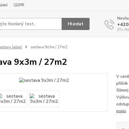
ažení
GDPR
Nevíte
Hledat
+420
(Po-Ne
estavy lešení
sestava 9x3m / 27m2
ava 9x3m / 27m2
V ceně
příční
50mm) 
Výškov
odstup
popis