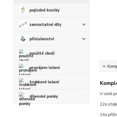
pojízdné kostky
samostatné díly
příslušenství
použité zboží
Kompl
pronájem lešení
trubkové lešení
Komple
V ceně p
dílenské ponky
12x stoj
14x příčn