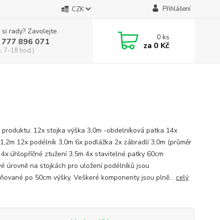
Přihlášení
CZK
 si rady? Zavolejte.
0
ks
 777 896 071
za
0 Kč
, 7-18 hod.)
 produktu: 12x stojka výška 3,0m -obdelníková patka 14x
k 1,2m 12x podélník 3,0m 6x podlážka 2x zábradlí 3,0m (průměr
4x úhlopříčné ztužení 3,5m 4x stavitelné patky 60cm
é úrovně na stojkách pro uložení podélníků jsou
ňované po 50cm výšky. Veškeré komponenty jsou plně...
celý