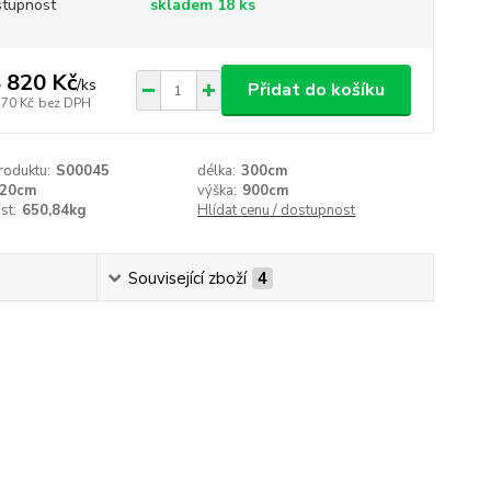
tupnost
skladem 18 ks
 820 Kč
/
ks
Přidat do košíku
570 Kč
bez DPH
roduktu:
S00045
délka:
300cm
20cm
výška:
900cm
st:
650,84kg
Hlídat cenu / dostupnost
Související zboží
4