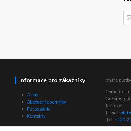
Informace pro zákazníky
online platby
Comgate, a.s
O nás
Gočárova tř
Obchodní podmínky
Králové
Fotogalerie
E-mail:
plat
Kontakty
Tel:
+420 2
https://www