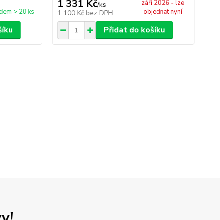
1 331 Kč
4
září 2026 - lze
/
ks
dem > 20 ks
objednat nyní
1 100 Kč
bez DPH
34
šíku
Přidat do košíku
y!