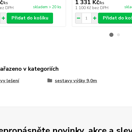
č
1 331 Kč
/
ks
/
ks
skladem > 20 ks
skla
ez DPH
1 100 Kč
bez DPH
Přidat do košíku
Přidat do ko
zařazeno v kategoriích
vy lešení
sestavy výšky 9,0m
epropásněte novinky, akce a slev