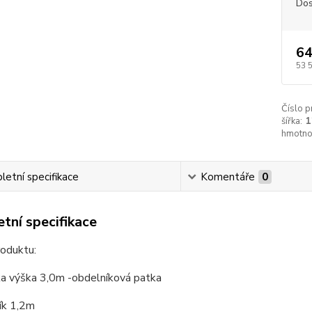
Dos
64
53 
Číslo p
šířka:
1
hmotno
etní specifikace
Komentáře
0
tní specifikace
roduktu:
ka výška 3,0m -obdelníková patka
ík 1,2m