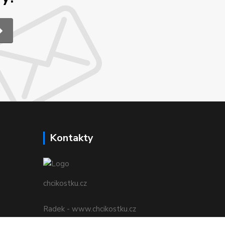
Kontakty
chcikostku.cz
Radek - www.chcikostku.cz
+420 777 896 071