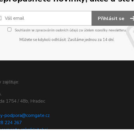
Přihlásit se
Souhlasím se
zpracováním osobních údajů
za účelem rozesílky newsletteru.
Můžete se kdykoli odhlásit. Zasíláme jednou za 14 dní.
 zajišťuje:
.
ída 1754 / 48b, Hradec
by-podpora@comgate.cz
28 224 267
.comgate.cz/cz/platebni-