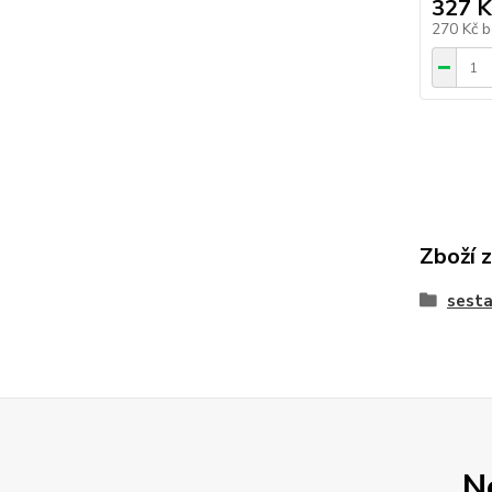
327 K
270 Kč
b
Zboží 
sesta
N